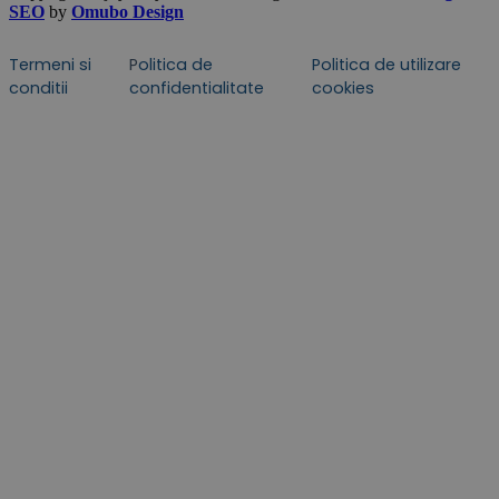
SEO
by
Omubo Design
Termeni si
P
olitica de
Politica de utilizare
conditii
confidentialitate
cookies