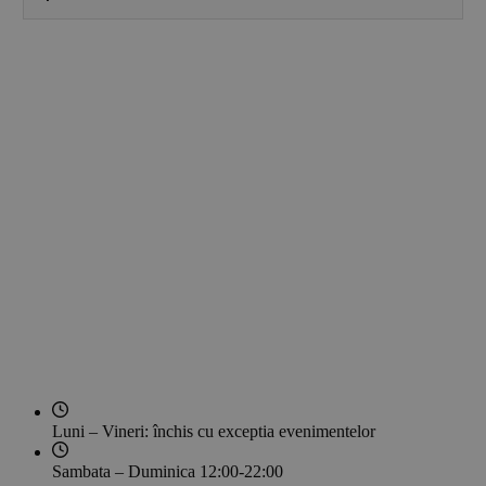
https://enjoyparty.ro/evenimente-si-petreceri-
corporate-copii/
https://enjoyparty.ro/petreceri-corporate-de-
crăciun/
Luni – Vineri: închis
cu exceptia evenimentelor
Sambata – Duminica
12:00-22:00