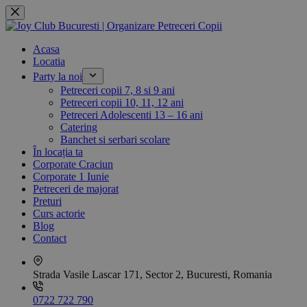
Skip
to
content
Acasa
Locatia
Party la noi
Petreceri copii 7, 8 si 9 ani
Petreceri copii 10, 11, 12 ani
Petreceri Adolescenti 13 – 16 ani
Catering
Banchet si serbari scolare
În locația ta
Corporate Craciun
Corporate 1 Iunie
Petreceri de majorat
Preturi
Curs actorie
Blog
Contact
Strada Vasile Lascar 171, Sector 2, Bucuresti, Romania
0722 722 790