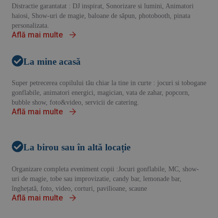
Distractie garantatat : DJ inspirat, Sonorizare si lumini, Animatori
haiosi, Show-uri de magie, baloane de săpun, photobooth, pinata
personalizata.
Află mai multe
La mine acas
ă
Super petrecerea copilului tău chiar la tine in curte : jocuri si tobogane
gonflabile, animatori energici, magician, vata de zahar, popcorn,
bubble show, foto&video, servicii de catering.
Află mai multe
La birou sau în altă locație
Organizare completa eveniment copii :Jocuri gonflabile, MC, show-
uri de magie, tobe sau improvizatie, candy bar, lemonade bar,
înghețată, foto, video, corturi, pavilioane, scaune
Află mai multe