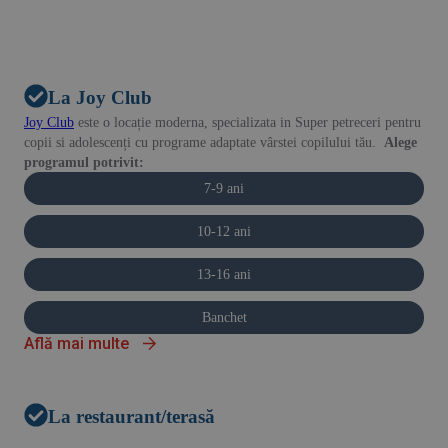
La Joy Club
Joy Club
este o locație moderna, specializata in Super petreceri pentru
copii si adolescenți cu programe adaptate vârstei copilului tău.
Alege
programul potrivit:
7-9 ani
10-12 ani
13-16 ani
Banchet
Află mai multe
La restaurant/terasă